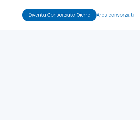
Diventa Consorziato Oierre
Area consorziati